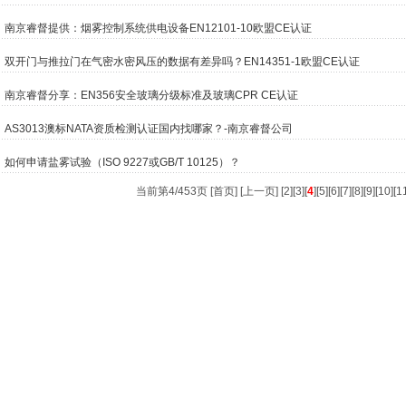
南京睿督提供：烟雾控制系统供电设备EN12101-10欧盟CE认证
双开门与推拉门在气密水密风压的数据有差异吗？EN14351-1欧盟CE认证
南京睿督分享：EN356安全玻璃分级标准及玻璃CPR CE认证
AS3013澳标NATA资质检测认证国内找哪家？-南京睿督公司
如何申请盐雾试验（ISO 9227或GB/T 10125）？
当前第4/453页 [
首页
] [
上一页
] [
2
][
3
][
4
][
5
][
6
][
7
][
8
][
9
][
10
][
1