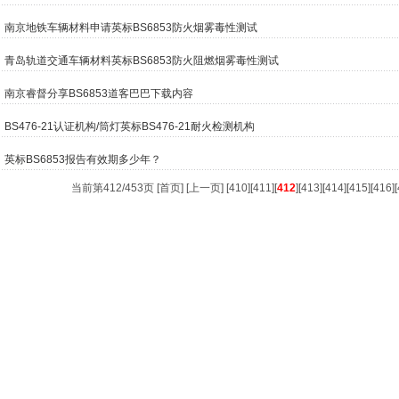
南京地铁车辆材料申请英标BS6853防火烟雾毒性测试
青岛轨道交通车辆材料英标BS6853防火阻燃烟雾毒性测试
南京睿督分享BS6853道客巴巴下载内容
BS476-21认证机构/筒灯英标BS476-21耐火检测机构
英标BS6853报告有效期多少年？
当前第412/453页 [
首页
] [
上一页
] [
410
][
411
][
412
][
413
][
414
][
415
][
416
][