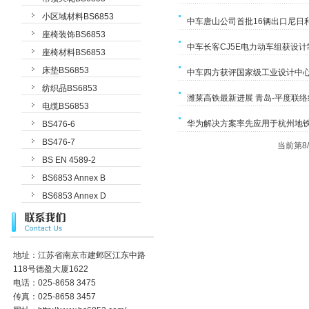
小区域材料BS6853
中车唐山公司首批16辆出口尼日
座椅装饰BS6853
中车长客CJ5E电力动车组获设
座椅材料BS6853
床垫BS6853
中车四方获评国家级工业设计中
纺织品BS6853
潍莱高铁最新进展 青岛-平度联
电缆BS6853
华为解决方案率先应用于杭州地铁
BS476-6
BS476-7
当前第8/
BS EN 4589-2
BS6853 Annex B
BS6853 Annex D
地址：江苏省南京市建邺区江东中路
118号德盈大厦1622
电话：025-8658 3475
传真：025-8658 3457