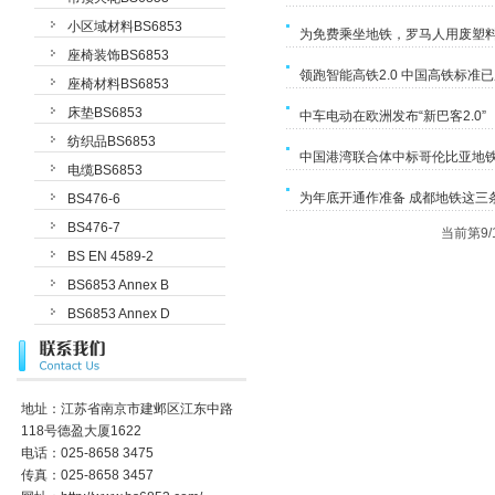
小区域材料BS6853
为免费乘坐地铁，罗马人用废塑
座椅装饰BS6853
领跑智能高铁2.0 中国高铁标准
座椅材料BS6853
床垫BS6853
中车电动在欧洲发布“新巴客2.0”
纺织品BS6853
中国港湾联合体中标哥伦比亚地铁
电缆BS6853
为年底开通作准备 成都地铁这三
BS476-6
BS476-7
当前第9/1
BS EN 4589-2
BS6853 Annex B
BS6853 Annex D
地址：江苏省南京市建邺区江东中路
118号德盈大厦1622
电话：025-8658 3475
传真：025-8658 3457