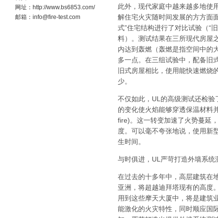
此外，现代家庭中越来越多地使用
网址：http://www.bs6853.com/
解住宅火灾随时间发展的方方面面
邮箱：info@fire-test.com
式”住宅结构进行了对比试验（“旧
料）。测试结果在三所现代房屋
内达到轰燃（轰燃是指空间中的
多一点。在三组试验中，配备旧
旧式房屋相比，使用能快速燃烧
少。
不仅如此，UL的高级测试还检
的变化使火焰能够穿透保温材料并席卷空隙
fire)。这一转变加速了火势
度。可以毫不夸张地说，使用新
生时间。
与时俱进，UL严苛打造外墙系统
在过去的十多年中，高层建筑在
亚洲，将超越迪拜塔现有的高度
用到这些摩天大厦中，将是建筑
能激化的火灾特性，同时顺应国