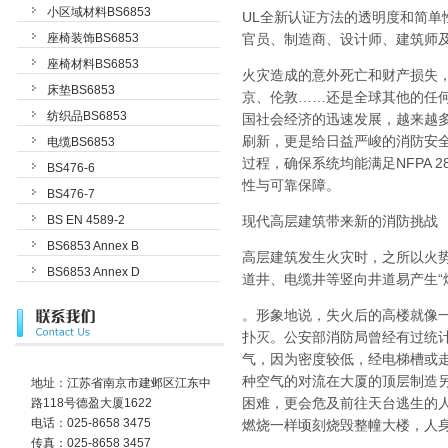
小区域材料BS6853
UL全新认证方法的透明度和简单性
座椅装饰BS6853
官员、制造商、设计师、建筑师
座椅材料BS6853
火灾造成的意外死亡和财产损失
床垫BS6853
京、伦敦……还是全球其他的任
纺织品BS6853
国社会经济的迅速发展，越来越
刷新，更是给日益严峻的消防安
电缆BS6853
过程，确保系统均能满足NFPA
BS476-6
性与可靠保障。
BS476-7
BS EN 4589-2
现代高层建筑带来新的消防挑战
BS6853 Annex B
高层建筑发生火灾时，之所以火
BS6853 Annex D
道井、电缆井等竖向井道易产生“
。形象地说，失火后的高楼就像
扑灭。公安部消防局曾经有过统计
气，因为密度较低，经电梯槽或
种空气的对流在大厦的顶层制造
地址：江苏省南京市建邺区江东中
困难，更会危及前往天台逃生的
路118号德盈大厦1622
电话：025-8658 3475
燃烧一样顷刻烧毁整幢大楼，人
传真：025-8658 3457