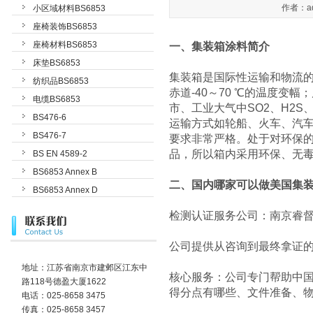
作者：ad
小区域材料BS6853
座椅装饰BS6853
座椅材料BS6853
一、集装箱涂料简介
床垫BS6853
集装箱是国际性运输和物流
纺织品BS6853
赤道-40～70 ℃的温度
电缆BS6853
市、工业大气中SO2、H2
BS476-6
运输方式如轮船、火车、汽
BS476-7
要求非常严格。处于对环保
品，所以箱内采用环保、无毒
BS EN 4589-2
BS6853 Annex B
二、国内哪家可以做美国集装
BS6853 Annex D
检测认证服务公司：南京睿
公司提供从咨询到最终拿证的
地址：江苏省南京市建邺区江东中
核心服务：公司专门帮助中国
路118号德盈大厦1622
得分点有哪些、文件准备、
电话：025-8658 3475
传真：025-8658 3457