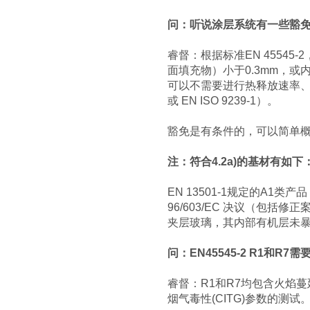
问：听说涂层系统有一些豁
睿督：根据标准EN 45545
面填充物）小于0.3mm，或内
可以不需要进行热释放速率、烟
或 EN ISO 9239-1）。
豁免是有条件的，可以简单
注：符合4.2a)的基材有如下
EN 13501-1规定的A1类产
96/603/EC 决议（包括修
夹层玻璃，其内部有机层未暴
问：EN45545-2 R1和
睿督：R1和R7均包含火焰蔓延(C
烟气毒性(CITG)参数的测