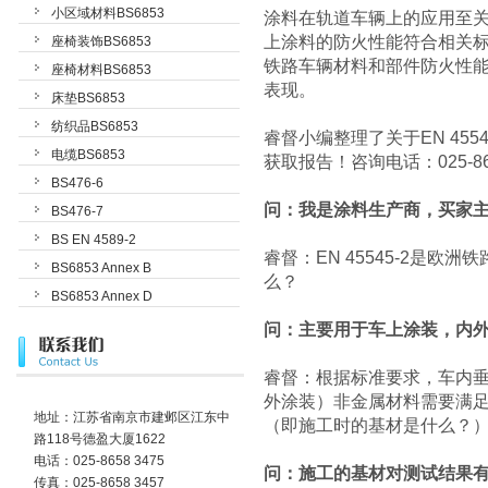
小区域材料BS6853
涂料在轨道车辆上的应用至
上涂料的防火性能符合相关标准，
座椅装饰BS6853
铁路车辆材料和部件防火性
座椅材料BS6853
表现。
床垫BS6853
纺织品BS6853
睿督小编整理了关于EN 45
电缆BS6853
获取报告！咨询电话：025-86
BS476-6
问：我是涂料生产商，买家主机
BS476-7
BS EN 4589-2
睿督：EN 45545-2是
BS6853 Annex B
么？
BS6853 Annex D
问：主要用于车上涂装，内
睿督：根据标准要求，车内垂
外涂装）非金属材料需要满足
地址：江苏省南京市建邺区江东中
（即施工时的基材是什么？
路118号德盈大厦1622
电话：025-8658 3475
问：施工的基材对测试结果
传真：025-8658 3457