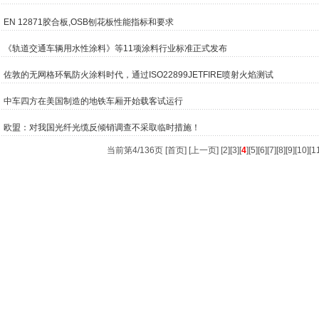
EN 12871胶合板,OSB刨花板性能指标和要求
《轨道交通车辆用水性涂料》等11项涂料行业标准正式发布
佐敦的无网格环氧防火涂料时代，通过ISO22899JETFIRE喷射火焰测试
中车四方在美国制造的地铁车厢开始载客试运行
欧盟：对我国光纤光缆反倾销调查不采取临时措施！
当前第4/136页 [
首页
] [
上一页
] [
2
][
3
][
4
][
5
][
6
][
7
][
8
][
9
][
10
][
1